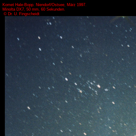
Komet Hale-Bopp. Niendorf/Ostsee, März 1997.
Minolta DX7, 50 mm, 60 Sekunden.
© Dr. U. Fingscheidt